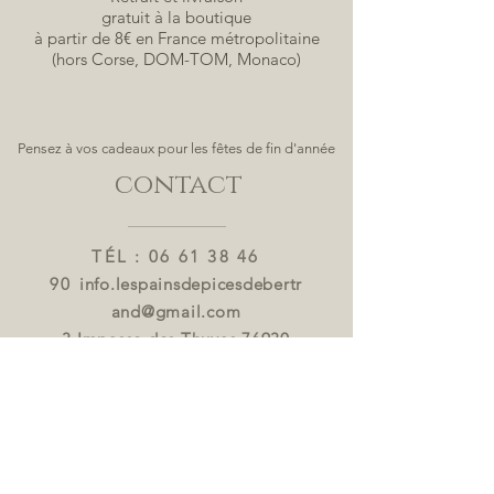
gratuit à la boutique
à partir de 8€ en France métropolitaine
(hors Corse, DOM-TOM, Monaco)
Pensez à vos cadeaux pour les fêtes de fin d'année
contact
TÉL :
06 61 38 46
90
info.lespainsdepicesdebertr
and@gmail.com
3 Impasse des Thuyas 76930
OCTEVILLE sur MER
HORAIRES D'OUVERTURE
La boutique est ouverte du
lundi au vendredi de 10h
à12h et de 14h à 18h