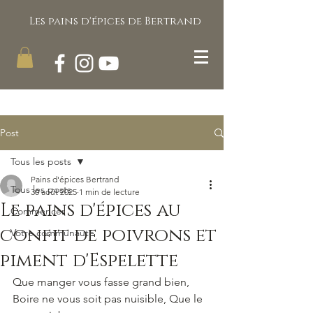
Les pains d'épices de Bertrand
Post
Tous les posts
Pains d'épices Bertrand
Tous les posts
30 août 2025
1 min de lecture
Le pains d'épices au
Commencer
confit de poivrons et
Votre communauté
piment d'Espelette
Que manger vous fasse grand bien, 
Boire ne vous soit pas nuisible, Que le 